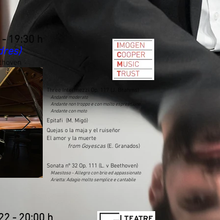
- 19:30 h
dres)
thoven
Three Intermezzi Op. 117 (J. Brahms)
Andante moderato
Andante non troppo e con molto espressione
Andante con moto
Epitafi (M. Migó)
Quejas o la maja y el ruiseñor
El amor y la muerte
from Goyescas
(E. Granados)
Sonata nº 32 Op. 111 (L. v Beethoven)
Maestoso - Allegro con brio ed appassionato
Arietta: Adagio molto semplice e cantabile
22 - 20:00 h