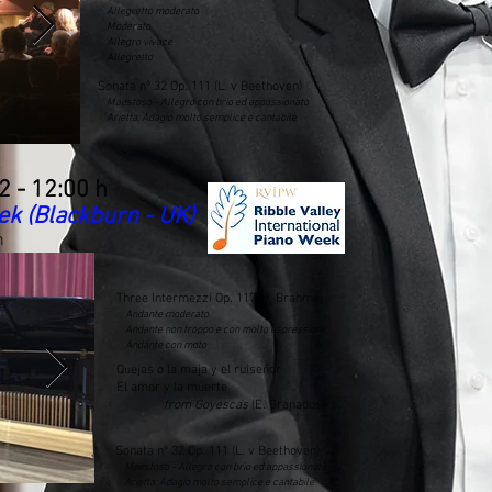
Allegretto moderato
Moderato
Allegro vivace
Allegretto
Sonata nº 32 Op. 111 (L. v Beethoven)
Maestoso - Allegro con brio ed appassionato
Arietta: Adagio molto semplice e cantabile
2 - 12:00 h
ek (Blackburn - UK)
n
Three Intermezzi Op. 117 (J. Brahms)
Andante moderato
Andante non troppo e con molto espressione
Andante con moto
Quejas o la maja y el ruiseñor
El amor y la muerte
from Goyescas
(E. Granados)
Sonata nº 32 Op. 111 (L. v Beethoven)
Maestoso - Allegro con brio ed appassionato
Arietta: Adagio molto semplice e cantabile