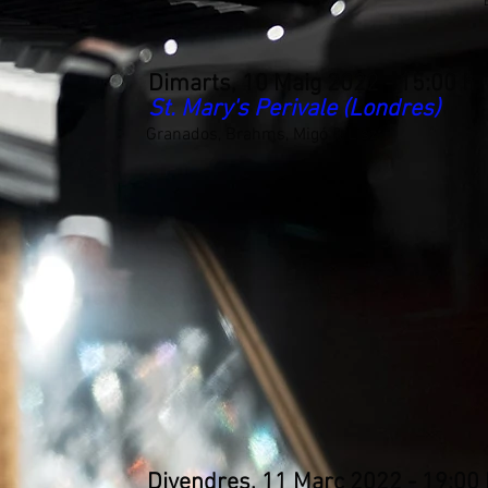
Dimarts, 10 Maig 2022 - 15:00 h
St. Mary's Perivale (Londres)
Granados, Brahms, Migó & Liszt
Divendres, 11 Març 2022 - 19:00 