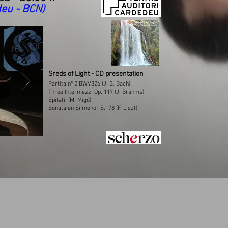
deu - BCN)
Sreds of Light - CD presentation
Partita nº 2 BWV826 (J. S. Bach)
Three Intermezzi Op. 117 (J. Brahms)
Epitafi (M. Migó)
Sonata en Si menor S.178 (F. Liszt)